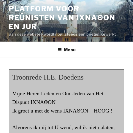
Naar
PLATFORM VOOR
de
REÜNISTEN VAN IXNAΘON
inhoud
springen
EN JUR
aan deze webstee wordt nog (steeds een beetje) gewerkt
Menu
Troonrede H.E. Doedens
Mijne Heren Leden en Oud-leden van Het
Dispuut IXNAΘON
Ik groet u met de wens IXNAΘON – HOOG !
Alvorens ik mij tot U wend, wil ik niet nalaten,